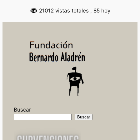
la
21012 vistas totales
, 85 hoy
memoria
Buscar
Buscar