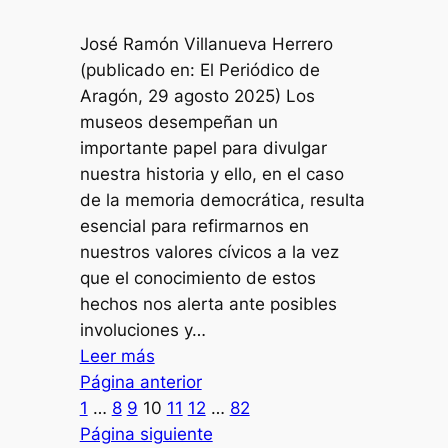
Consejo
José Ramón Villanueva Herrero
de
(publicado en: El Periódico de
Estado,
Aragón, 29 agosto 2025) Los
Doña
museos desempeñan un
Carmen
importante papel para divulgar
Calvo
nuestra historia y ello, en el caso
de la memoria democrática, resulta
esencial para refirmarnos en
nuestros valores cívicos a la vez
que el conocimiento de estos
hechos nos alerta ante posibles
involuciones y…
:
Leer más
Un
Página anterior
museo
1
…
8
9
10
11
12
…
82
para
Página siguiente