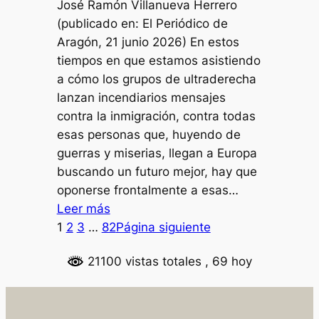
José Ramón Villanueva Herrero
1939):
(publicado en: El Periódico de
Un
Aragón, 21 junio 2026) En estos
conflicto
tiempos en que estamos asistiendo
internacional
a cómo los grupos de ultraderecha
lanzan incendiarios mensajes
contra la inmigración, contra todas
esas personas que, huyendo de
guerras y miserias, llegan a Europa
buscando un futuro mejor, hay que
oponerse frontalmente a esas…
:
Leer más
Refugiados
1
2
3
…
82
Página siguiente
21100 vistas totales
, 69 hoy