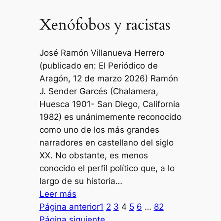
del
Xenófobos y racistas
libro
«Escrito
Queda»
José Ramón Villanueva Herrero
de
(publicado en: El Periódico de
José
Aragón, 12 de marzo 2026) Ramón
Ramón
J. Sender Garcés (Chalamera,
Villanueva
Huesca 1901- San Diego, California
Herrero,
1982) es unánimemente reconocido
el
como uno de los más grandes
19
narradores en castellano del siglo
de
XX. No obstante, es menos
marzo
conocido el perfil político que, a lo
de
largo de su historia…
2026
:
Leer más
Xenófobos
Página anterior
1
2
3
4
5
6
…
82
y
Página siguiente