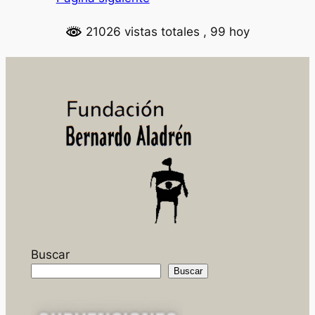
racistas
21026 vistas totales
, 99 hoy
Buscar
Buscar