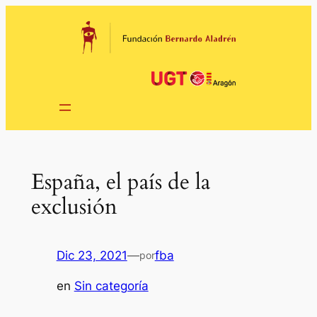
Saltar
al
contenido
España, el país de la
exclusión
Dic 23, 2021
—
fba
por
en
Sin categoría