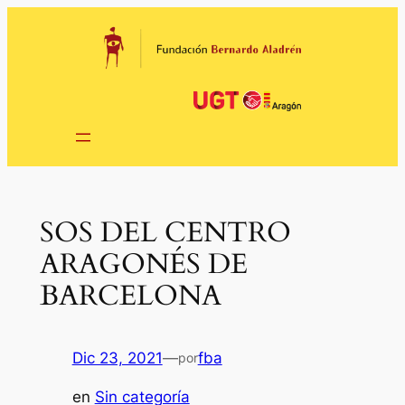
Saltar
al
contenido
SOS DEL CENTRO
ARAGONÉS DE
BARCELONA
Dic 23, 2021
—
fba
por
en
Sin categoría