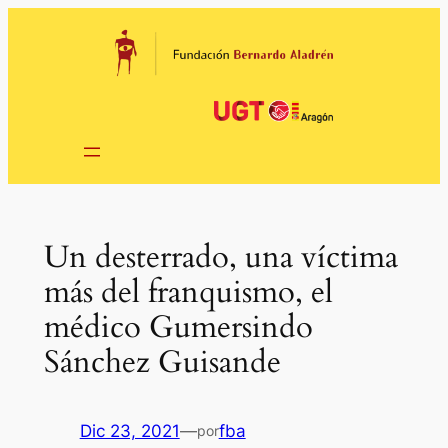
Saltar
al
contenido
Un desterrado, una víctima
más del franquismo, el
médico Gumersindo
Sánchez Guisande
Dic 23, 2021
—
fba
por