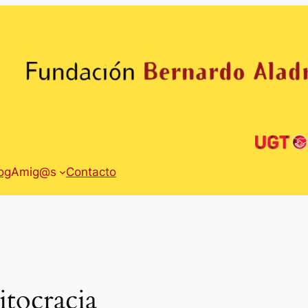
og
Amig@s
Contacto
itocracia