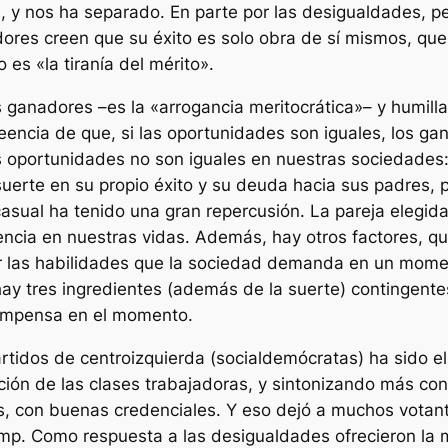
 y nos ha separado. En parte por las desigualdades, pe
dores creen que su éxito es solo obra de sí mismos, que
 es «la tiranía del mérito».
s ganadores –es la «arrogancia meritocrática»– y humill
creencia de que, si las oportunidades son iguales, los
Las oportunidades no son iguales en nuestras sociedades
suerte en su propio éxito y su deuda hacia sus padres, 
casual ha tenido una gran repercusión. La pareja elegida
encia en nuestras vidas. Además, hay otros factores, que
eer las habilidades que la sociedad demanda en un mom
y tres ingredientes (además de la suerte) contingentes y
compensa en el momento.
artidos de centroizquierda (socialdemócratas) ha sido e
ón de las clases trabajadoras, y sintonizando más con 
, con buenas credenciales. Y eso dejó a muchos votante
mp. Como respuesta a las desigualdades ofrecieron la mo