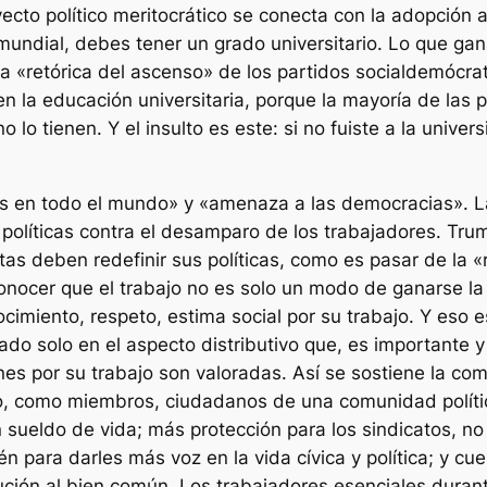
cto político meritocrático se conecta con la adopción ac
mundial, debes tener un grado universitario. Lo que g
 la «retórica del ascenso» de los partidos socialdemóc
s en la educación universitaria, porque la mayoría de la
 lo tienen. Y el insulto es este: si no fuiste a la unive
ites en todo el mundo» y «amenaza a las democracias». La
er políticas contra el desamparo de los trabajadores. Tr
atas deben redefinir sus políticas, como es pasar de la 
conocer que el trabajo no es solo un modo de ganarse l
ocimiento, respeto, estima social por su trabajo. Y eso 
ado solo en el aspecto distributivo que, es importante y
nes por su trabajo son valoradas. Así se sostiene la co
o, como miembros, ciudadanos de una comunidad política
 sueldo de vida; más protección para los sindicatos, no
 para darles más voz en la vida cívica y política; y cue
bución al bien común. Los trabajadores esenciales dur