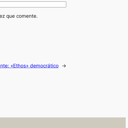
vez que comente.
ente:
«Ethos» democrático
→