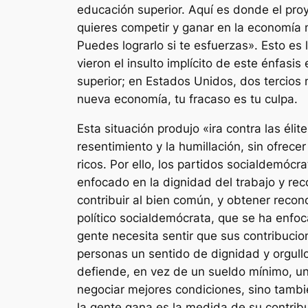
educación superior. Aquí es donde el proye
quieres competir y ganar en la economía 
Puedes lograrlo si te esfuerzas». Esto es
vieron el insulto implícito de este énfasi
superior; en Estados Unidos, dos tercios no
nueva economía, tu fracaso es tu culpa.
Esta situación produjo «ira contra las él
resentimiento y la humillación, sin ofrec
ricos. Por ello, los partidos socialdemócr
enfocado en la dignidad del trabajo y re
contribuir al bien común, y obtener recon
político socialdemócrata, que se ha enfoc
gente necesita sentir que sus contribucio
personas un sentido de dignidad y orgull
defiende, en vez de un sueldo mínimo, un
negociar mejores condiciones, sino también
la gente gana es la medida de su contri